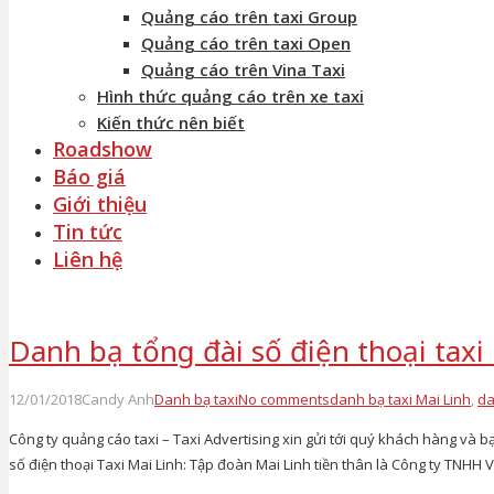
Quảng cáo trên taxi Group
Quảng cáo trên taxi Open
Quảng cáo trên Vina Taxi
Hình thức quảng cáo trên xe taxi
Kiến thức nên biết
Roadshow
Báo giá
Giới thiệu
Tin tức
Liên hệ
Danh bạ tổng đài số điện thoại taxi 
12/01/2018
Candy Anh
Danh bạ taxi
No comments
danh bạ taxi Mai Linh
,
da
Công ty quảng cáo taxi – Taxi Advertising xin gửi tới quý khách hàng và b
số điện thoại Taxi Mai Linh: Tập đoàn Mai Linh tiền thân là Công ty TNHH