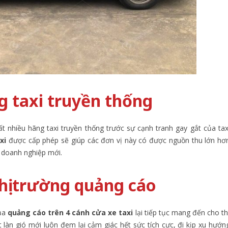
ng taxi truyền thống
t nhiều hãng taxi truyền thống trước sự cạnh tranh gay gắt của tax
axi
được cấp phép sẽ giúp các đơn vị này có được nguồn thu lớn hơ
 doanh nghiệp mới.
thị trường quảng cáo
của
quảng cáo trên 4 cánh cửa xe taxi
lại tiếp tục mang đến cho th
àn gió mới luôn đem lại cảm giác hết sức tích cực, đi kịp xu hướn