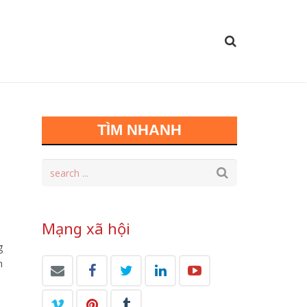
TÌM NHANH
Mạng xã hội
g
n