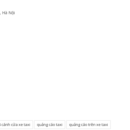
, Hà Nội
4 cánh cửa xe taxi
quảng cáo taxi
quảng cáo trên xe taxi