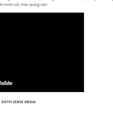
 bởi muôn sắc màu quảng cáo!
– SIXTH SENSE MEDIA