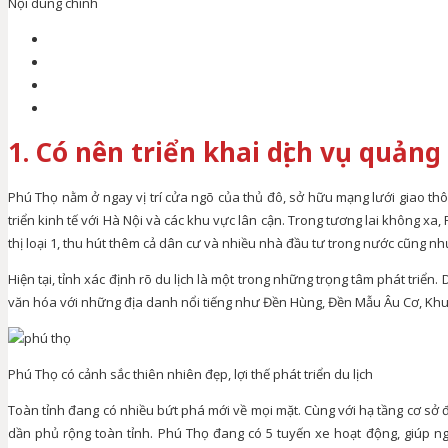
Nội dung chính
1. Có nên triển khai dịch vụ quảng
Phú Thọ nằm ở ngay vị trí cửa ngõ của thủ đô, sở hữu mạng lưới giao thô
triển kinh tế với Hà Nội và các khu vực lân cận. Trong tương lai không xa
thị loại 1, thu hút thêm cả dân cư và nhiều nhà đầu tư trong nước cũng nh
Hiện tại, tỉnh xác định rõ du lịch là một trong những trọng tâm phát triển. D
văn hóa với những địa danh nổi tiếng như Đền Hùng, Đền Mẫu Âu Cơ, Khu
Phú Thọ có cảnh sắc thiên nhiên đẹp, lợi thế phát triển du lịch
Toàn tỉnh đang có nhiều bứt phá mới về mọi mặt. Cùng với hạ tầng cơ sở
dần phủ rộng toàn tỉnh. Phú Thọ đang có 5 tuyến xe hoạt động, giúp ng