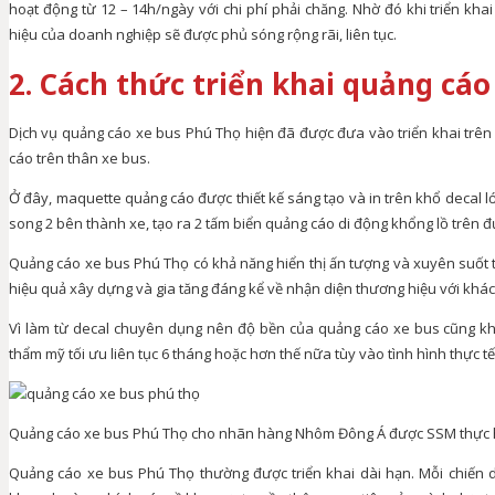
hoạt động từ 12 – 14h/ngày với chi phí phải chăng. Nhờ đó khi triển k
hiệu của doanh nghiệp sẽ được phủ sóng rộng rãi, liên tục.
2. Cách thức triển khai quảng cáo
Dịch vụ quảng cáo xe bus Phú Thọ hiện đã được đưa vào triển khai trên t
cáo trên thân xe bus.
Ở đây, maquette quảng cáo được thiết kế sáng tạo và in trên khổ decal l
song 2 bên thành xe, tạo ra 2 tấm biển quảng cáo di động khổng lồ trên 
Quảng cáo xe bus Phú Thọ có khả năng hiển thị ấn tượng và xuyên suốt th
hiệu quả xây dựng và gia tăng đáng kể về nhận diện thương hiệu với khá
Vì làm từ decal chuyên dụng nên độ bền của quảng cáo xe bus cũng kh
thẩm mỹ tối ưu liên tục 6 tháng hoặc hơn thế nữa tùy vào tình hình thực tế
Quảng cáo xe bus Phú Thọ cho nhãn hàng Nhôm Đông Á được SSM thực 
Quảng cáo xe bus Phú Thọ thường được triển khai dài hạn. Mỗi chiến dị