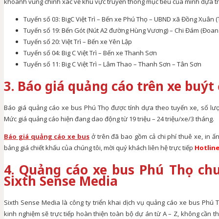
khoanh vùng chính xác về khu vực truyền thông mục tiêu của mình dựa trê
Tuyến số 03: BigC Việt Trì – Bến xe Phú Thọ – UBND xã Đồng Xuân 
Tuyến số 19: Bến Gót (Nút A2 đường Hùng Vương) – Chi Đám (Đoan
Tuyến số 20: Việt Trì – Bến xe Yên Lập
Tuyến số 04: Big C Việt Trì – Bến xe Thanh Sơn
Tuyến số 11: Big C Việt Trì – Lâm Thao – Thanh Sơn – Tân Sơn
3. Báo giá quảng cáo trên xe buýt
Báo giá quảng cáo xe bus Phú Thọ được tính dựa theo tuyến xe, số lượn
Mức giá quảng cáo hiện đang dao động từ 19 triệu – 24 triệu/xe/3 tháng.
Báo giá quảng cáo xe bus
ở trên đã bao gồm cả chi phí thuê xe, in ấn
bảng giá chiết khấu của chúng tôi, mời quý khách liên hệ trực tiếp
Hotline
4. Quảng cáo xe bus Phú Thọ ch
Sixth Sense Media
Sixth Sense Media là công ty triển khai dịch vụ quảng cáo xe bus Phú T
kinh nghiệm sẽ trực tiếp hoàn thiện toàn bộ dự án từ A – Z, không cần t