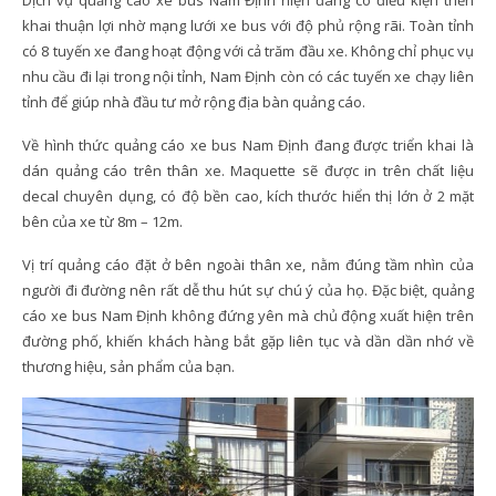
Dịch vụ quảng cáo xe bus Nam Định hiện đang có điều kiện triển
khai thuận lợi nhờ mạng lưới xe bus với độ phủ rộng rãi. Toàn tỉnh
có 8 tuyến xe đang hoạt động với cả trăm đầu xe. Không chỉ phục vụ
nhu cầu đi lại trong nội tỉnh, Nam Định còn có các tuyến xe chạy liên
tỉnh để giúp nhà đầu tư mở rộng địa bàn quảng cáo.
Về hình thức quảng cáo xe bus Nam Định đang được triển khai là
dán quảng cáo trên thân xe. Maquette sẽ được in trên chất liệu
decal chuyên dụng, có độ bền cao, kích thước hiển thị lớn ở 2 mặt
bên của xe từ 8m – 12m.
Vị trí quảng cáo đặt ở bên ngoài thân xe, nằm đúng tầm nhìn của
người đi đường nên rất dễ thu hút sự chú ý của họ. Đặc biệt, quảng
cáo xe bus Nam Định không đứng yên mà chủ động xuất hiện trên
đường phố, khiến khách hàng bắt gặp liên tục và dần dần nhớ về
thương hiệu, sản phẩm của bạn.