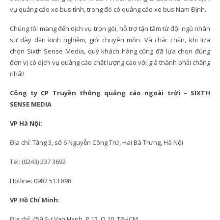
vụ quảng cáo xe bus tỉnh, trong đó có quảng cáo xe bus Nam Định.
Chúng tôi mang đến dịch vụ trọn gói, hỗ trợ tận tâm từ đội ngũ nhân
sự dày dặn kinh nghiệm, giỏi chuyên môn. Và chắc chắn, khi lựa
chọn Sixth Sense Media, quý khách hàng cũng đã lựa chọn đúng
đơn vị có dịch vụ quảng cáo chất lượng cao với giá thành phải chăng
nhất!
Công ty CP Truyền thông quảng cáo ngoài trời – SIXTH
SENSE MEDIA
VP Hà Nội:
Địa chỉ: Tầng 3, số 6 Nguyễn Công Trứ, Hai Bà Trưng, Hà Nội
Tel: (0243) 237 3692
Hotline: 0982 513 898
VP Hồ Chí Minh:
Địa chỉ: 459 Sư Vạn Hạnh, P.12, Q.10, TPHCM