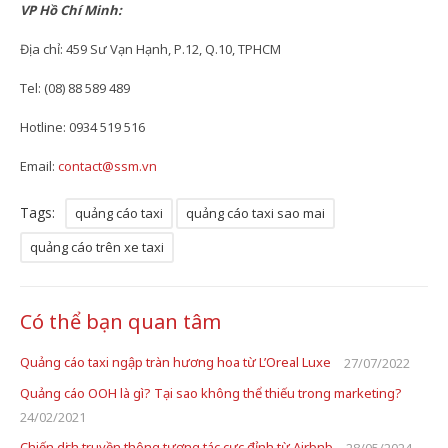
VP Hồ Chí Minh:
Địa chỉ: 459 Sư Vạn Hạnh, P.12, Q.10, TPHCM
Tel: (08) 88 589 489
Hotline: 0934 519 516
Email:
contact@ssm.vn
Tags:
quảng cáo taxi
quảng cáo taxi sao mai
quảng cáo trên xe taxi
Có thể bạn quan tâm
Quảng cáo taxi ngập tràn hương hoa từ L’Oreal Luxe
27/07/2022
Quảng cáo OOH là gì? Tại sao không thể thiếu trong marketing?
24/02/2021
Chiến dịch truyền thông tương tác cực đỉnh từ Airbnb