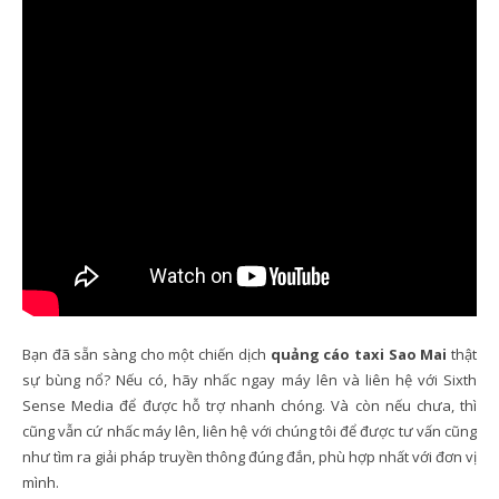
Bạn đã sẵn sàng cho một chiến dịch
quảng cáo taxi Sao Mai
thật
sự bùng nổ? Nếu có, hãy nhấc ngay máy lên và liên hệ với Sixth
Sense Media để được hỗ trợ nhanh chóng. Và còn nếu chưa, thì
cũng vẫn cứ nhấc máy lên, liên hệ với chúng tôi để được tư vấn cũng
như tìm ra giải pháp truyền thông đúng đắn, phù hợp nhất với đơn vị
mình.