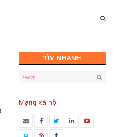
h
TÌM NHANH
Mạng xã hội
g