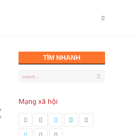
TÌM NHANH
Mạng xã hội
n
m