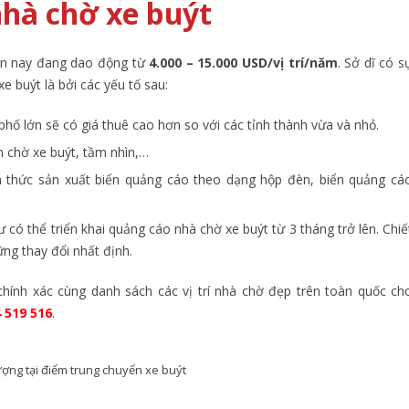
nhà chờ xe buýt
iện nay đang dao động từ
4.000 – 15.000 USD/vị trí/năm
. Sở dĩ có s
e buýt là bởi các yếu tố sau:
 phố lớn sẽ có giá thuê cao hơn so với các tỉnh thành vừa và nhỏ.
ạm chờ xe buýt, tầm nhìn,…
ách thức sản xuất biển quảng cáo theo dạng hộp đèn, biển quảng cá
tư có thể triển khai quảng cáo nhà chờ xe buýt từ 3 tháng trở lên. Chiế
ng thay đổi nhất định.
chính xác cùng danh sách các vị trí nhà chờ đẹp trên toàn quốc ch
4 519 516
.
ợng tại điểm trung chuyển xe buýt