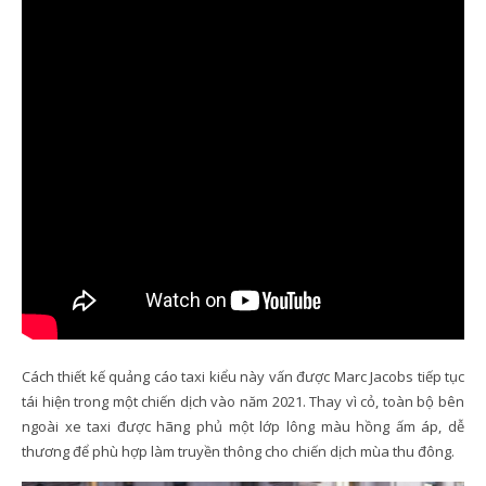
Cách thiết kế quảng cáo taxi kiểu này vấn được Marc Jacobs tiếp tục
tái hiện trong một chiến dịch vào năm 2021. Thay vì cỏ, toàn bộ bên
ngoài xe taxi được hãng phủ một lớp lông màu hồng ấm áp, dễ
thương để phù hợp làm truyền thông cho chiến dịch mùa thu đông.