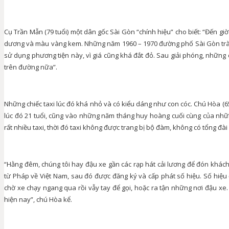
Cụ Trần Mẫn (79 tuổi) một dân gốc Sài Gòn “chính hiệu” cho biết: “Đến gi
dương và màu vàng kem. Những năm 1960 – 1970 đường phố Sài Gòn tràn 
sử dụng phương tiện này, vì giá cũng khá đắt đỏ. Sau giải phóng, những 
trên đường nữa”.
Những chiếc taxi lúc đó khá nhỏ và có kiểu dáng như con cóc. Chú Hòa (65 tu
lúc đó 21 tuổi, cũng vào những năm tháng huy hoàng cuối cùng của những
rất nhiều taxi, thời đó taxi không được trang bị bộ đàm, không có tổng đà
“Hằng đêm, chúng tôi hay đậu xe gần các rạp hát cải lương để đón khách
từ Pháp về Việt Nam, sau đó được đăng ký và cấp phát số hiệu. Số hiệu 
chờ xe chạy ngang qua rồi vẫy tay để gọi, hoặc ra tận những nơi đậu xe. Đ
hiện nay”, chú Hòa kể.