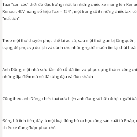
Taxi “con cóc” thời đó đặc trưng nhất là những chiếc xe mang tên Renau
Renault 4CV mang số hiệu Taxi – 1541, một trong số ít những chiếc taxi c
“mất tích”.
Theo một thợ chuyên phục chế lại xe cũ, sau một thời gian bị lãng quên
trạng, để phục vụ du lịch và dành cho những người muốn tìm lại chút hoài
Anh Dũng, một nhà sưu tầm đồ cổ đã tìm và phục dựng thành công chiế
những địa điểm mà nó đã từng đậu và đón khách
Cũng theo anh Dũng, chiếc taxi xưa hiện anh đang sở hữu được người bán l
Đồng hồ tính tiền, đây là một loại đồng hồ cơ học cũng sản xuất từ Pháp, 
chiếc xe đang được phục chế.