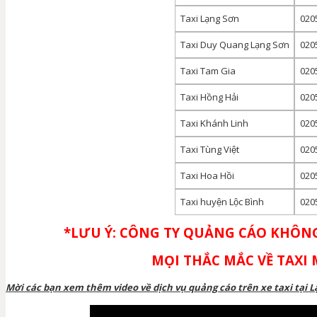
Taxi Lạng Sơn
020
Taxi Duy Quang Lạng Sơn
0205
Taxi Tam Gia
0205
Taxi Hồng Hải
020
Taxi Khánh Linh
0205
Taxi Tùng Việt
0205
Taxi Hoa Hồi
020
Taxi huyện Lộc Bình
020
*LƯU Ý: CÔNG TY QUẢNG CÁO KHÔNG
MỌI THẮC MẮC VỀ TAXI 
Mời các bạn xem thêm video về dịch vụ quảng cáo trên xe taxi tại L