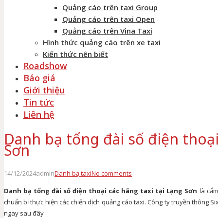
Quảng cáo trên taxi Group
Quảng cáo trên taxi Open
Quảng cáo trên Vina Taxi
Hình thức quảng cáo trên xe taxi
Kiến thức nên biết
Roadshow
Báo giá
Giới thiệu
Tin tức
Liên hệ
Danh bạ tổng đài số điện thoại
Sơn
14/12/2024
admin
Danh bạ taxi
No comments
Danh bạ tổng đài số điện thoại các hãng taxi tại Lạng Sơn
là cẩm
chuẩn bị thực hiện các chiến dịch quảng cáo taxi. Công ty truyền thông Si
ngay sau đây