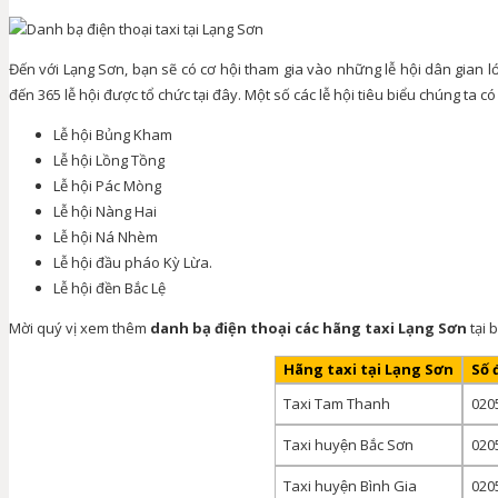
Đến với Lạng Sơn, bạn sẽ có cơ hội tham gia vào những lễ hội dân gian l
đến 365 lễ hội được tổ chức tại đây. Một số các lễ hội tiêu biểu chúng ta c
Lễ hội Bủng Kham
Lễ hội Lồng Tồng
Lễ hội Pác Mòng
Lễ hội Nàng Hai
Lễ hội Ná Nhèm
Lễ hội đầu pháo Kỳ Lừa.
Lễ hội đền Bắc Lệ
Mời quý vị xem thêm
danh bạ điện thoại các hãng taxi Lạng Sơn
tại 
Hãng taxi tại Lạng Sơn
Số 
Taxi Tam Thanh
0205
Taxi huyện Bắc Sơn
020
Taxi huyện Bình Gia
020