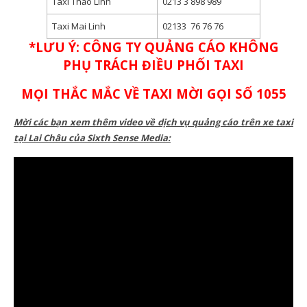
Taxi Thảo Linh
0213 3 898 989
Taxi Mai Linh
02133 76 76 76
*LƯU Ý: CÔNG TY QUẢNG CÁO KHÔNG
PHỤ TRÁCH ĐIỀU PHỐI TAXI
MỌI THẮC MẮC VỀ TAXI MỜI GỌI SỐ 1055
Mời các bạn xem thêm video về dịch vụ quảng cáo trên xe taxi
tại Lai Châu của Sixth Sense Media: