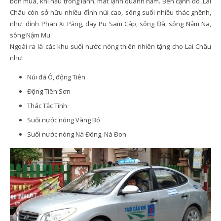
bốn mùa, khí hậu trong lành, mát lạnh quanh năm. Bên cạnh đó ,Lai
Châu còn sở hữu nhiều đỉnh núi cao, sông suối nhiều thác ghềnh,
như: đỉnh Phan Xi Păng, dãy Pu Sam Cáp, sông Đà, sông Nậm Na,
sông Nậm Mu.
Ngoài ra là các khu suối nước nóng thiên nhiên tặng cho Lai Châu
như:
Núi đá Ô, động Tiên
Động Tiên Sơn
Thác Tắc Tình
Suối nước nóng Vàng Bó
Suối nước nóng Nà Đông, Nà Đon