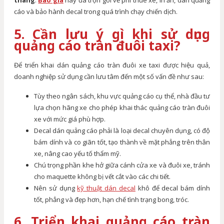
tháng
.
Báo giá
này đã trọn gói về phí thuê xe, in ấn, dán quảng
cáo và bảo hành decal trong quá trình chạy chiến dịch.
5. Cần lưu ý gì khi sử dụng
quảng cáo tràn đuôi taxi?
Để triển khai dán quảng cáo tràn đuôi xe taxi được hiệu quả,
doanh nghiệp sử dụng cần lưu tâm đến một số vấn đề như sau:
Tùy theo ngân sách, khu vực quảng cáo cụ thể, nhà đầu tư
lựa chọn hãng xe cho phép khai thác quảng cáo tràn đuôi
xe với mức giá phù hợp.
Decal dán quảng cáo phải là loại decal chuyên dụng, có độ
bám dính và co giãn tốt, tạo thành về mặt phẳng trên thân
xe, nâng cao yếu tố thẩm mỹ.
Chú trọng phần khe hở giữa cánh cửa xe và đuôi xe, tránh
cho maquette không bị vết cắt vào các chi tiết.
Nên sử dụng
kỹ thuật dán decal
khô để decal bám dính
tốt, phẳng và đẹp hơn, hạn chế tình trạng bong, tróc.
6. Triển khai quảng cáo tràn