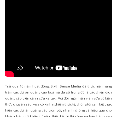
Trải qua 10 năm hoạt động, Sixth Sense Media đã thực hiện hàng
trăm các dự án quảng cáo taxi mà đa số trong đó là các chiến dịch
quảng cáo trên cánh cửa xe taxi. Với đội ngũ nhân viên vừa có kiến
thức chuyên sâu, vừa có kinh nghiệm thực tế, chúng tôi cam kết thực
hiện các dự án quảng cáo trọn gói, nhanh chóng và hiệu quả cho
khách hàng từ khâu tư vấn, thiết kế tới thi công và bảo hành sản