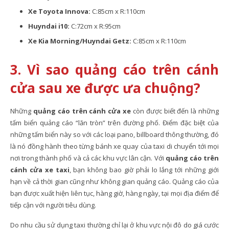
Xe Toyota Innova:
C:85cm x R:110cm
Huyndai i10:
C:72cm x R:95cm
Xe Kia Morning/Huyndai Getz:
C:85cm x R:110cm
3. Vì sao quảng cáo trên cánh
cửa sau xe được ưa chuộng?
Những
quảng cáo trên cánh cửa xe
còn được biết đến là những
tấm biển quảng cáo “lăn tròn” trên đường phố. Điểm đặc biệt của
những tấm biển này so với các loại pano, billboard thông thường, đó
là nó đồng hành theo từng bánh xe quay của taxi di chuyển tới mọi
nơi trong thành phố và cả các khu vực lân cận. Với
quảng cáo trên
cánh cửa xe taxi
, bạn không bao giờ phải lo lắng tới những giới
hạn về cả thời gian cũng như không gian quảng cáo. Quảng cáo của
bạn được xuất hiện liên tục, hàng giờ, hàng ngày, tại mọi địa điểm để
tiếp cận với người tiêu dùng.
Do nhu cầu sử dụng taxi thường chỉ lại ở khu vực nội đô do giá cước