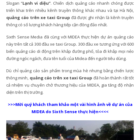
Slogan “
Lạnh vi diệu”
. Chiến dịch quảng cáo nhanh chóng được
triển khai trên nhiều kênh truyền thông khác nhau và tại Hà Nội,
quảng cáo trên xe taxi Group
đã được ghi nhận là kênh truyền
thông có số lượng khách hàng tiếp cận đông đảo nhất.
Sixth Sense Media đã cùng với MIDEA thực hiện dự án quảng cáo
này trên tất cả 300 đầu xe taxi Group. 300 đầu xe tương ứng với 600
biển quảng cáo di động trên khắp đường phố, tỏa đi khắp mọi nẻo
đường ngóc ngách, đưa tên tuổi của Midea đến người tiêu dùng.
Dù chỉ quảng cáo sản phẩm trong mùa hè nhưng bằng chiến lược
thông minh,
quảng cáo trên xe taxi Group
đã hoàn thành rất tốt
cả nhiệm vụ chuyên chở thương hiệu của MIDEA, gia tăng độ nhận
diện trên thị trường.
>>>Mời quý khách tham khảo một vài hình ảnh về dự án của
MIDEA do Sixth Sense thực hiện<<<<